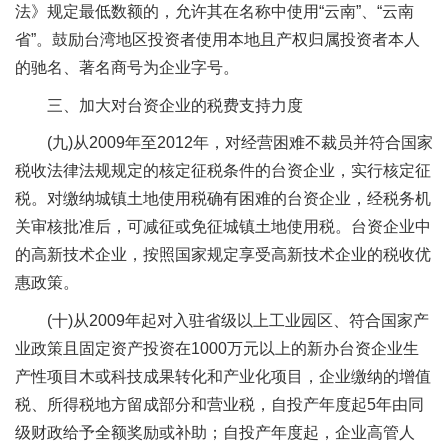
法》规定最低数额的，允许其在名称中使用“云南”、“云南
省”。鼓励台湾地区投资者使用本地且产权归属投资者本人
的驰名、著名商号为企业字号。
三、加大对台资企业的税费支持力度
(九)从2009年至2012年，对经营困难不裁员并符合国家
税收法律法规规定的核定征税条件的台资企业，实行核定征
税。对缴纳城镇土地使用税确有困难的台资企业，经税务机
关审核批准后，可减征或免征城镇土地使用税。台资企业中
的高新技术企业，按照国家规定享受高新技术企业的税收优
惠政策。
(十)从2009年起对入驻省级以上工业园区、符合国家产
业政策且固定资产投资在1000万元以上的新办台资企业生
产性项目木或科技成果转化和产业化项目，企业缴纳的增值
税、所得税地方留成部分和营业税，自投产年度起5年由同
级财政给予全额奖励或补助；自投产年度起，企业高管人