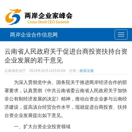
两岸企业合作信息网
展
开
云南省人民政府关于促进台商投资扶持台资
或
企业发展的若干意见
折
云南省农业厅
2019年10月14日16:09
分类：
政策法规
叠
为深入贯彻党中央、国务院关于推进两岸经济合作的部
导
署要求，认真贯彻《中共云南省委云南省人民政府关于加快
航
非公有制经济发展的决定》精神，推动台资企业参与云南经
济建设，提高滇台经贸合作水平，现就促进台商投资、扶持
台资企业发展提出如下意见。
一、扩大台资企业投资领域